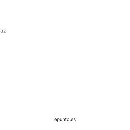
caz
epunto.es