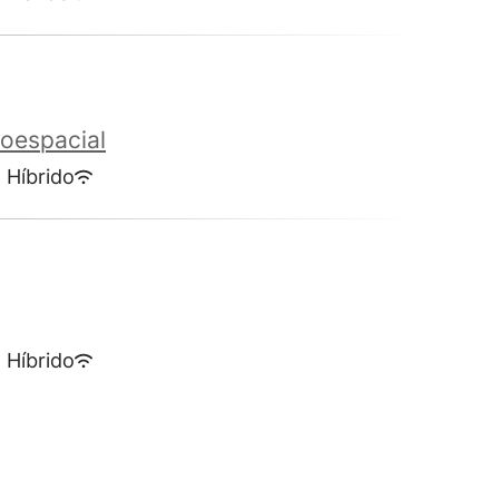
roespacial
Híbrido
Híbrido